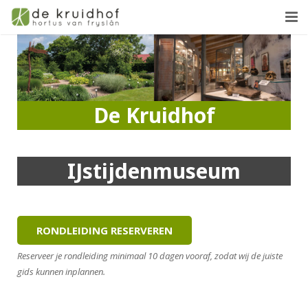
Bezoekersinfo
Collectie
De Kruidhof
Organisatie
Winkel
IJstijdenmuseum
Vacatures
Contact
RONDLEIDING RESERVEREN
Reserveer je rondleiding minimaal 10 dagen vooraf, zodat wij de juiste
gids kunnen inplannen.