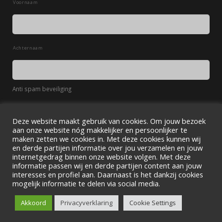
Voornaam
Achternaam
Anti spam beveiliging
Deze website maakt gebruik van cookies. Om jouw bezoek
AANMELDEN
aan onze website nóg makkelijker en persoonlijker te
maken zetten we cookies in. Met deze cookies kunnen wij
en derde partijen informatie over jou verzamelen en jouw
internetgedrag binnen onze website volgen. Met deze
informatie passen wij en derde partijen content aan jouw
interesses en profiel aan. Daarnaast is het dankzij cookies
mogelijk informatie te delen via social media.
Privacyverklaring
Copyright © 2014 - De Kruidhof - Botanische Tuin Fryslan - Ontwikkeld
Akkoord
Privacyverklaring
Cookie Settings
door Creative Work